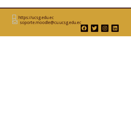
https://ucsg.edu.ec
soporte.moodle@cu.ucsg.edu.ec